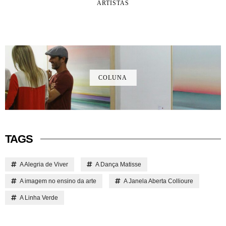
ARTISTAS
COLUNA
TAGS
A Alegria de Viver
A Dança Matisse
A imagem no ensino da arte
A Janela Aberta Collioure
A Linha Verde