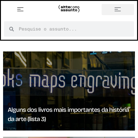
história em tópicos
Alguns dos livros mais importantes da história
da arte (lista 3)