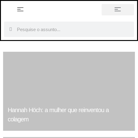
história em tópicos
Hannah Höch: a mulher que reinventou a
colagem