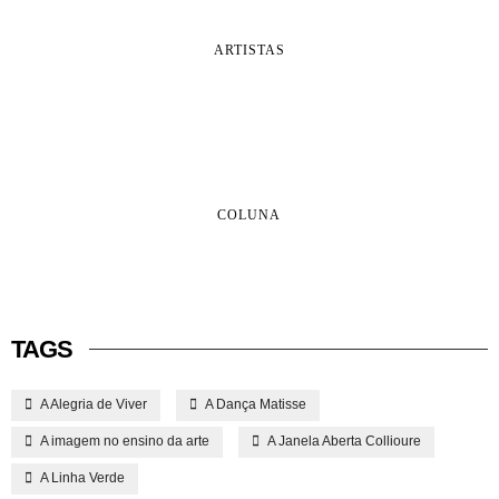
ARTISTAS
COLUNA
TAGS
A Alegria de Viver
A Dança Matisse
A imagem no ensino da arte
A Janela Aberta Collioure
A Linha Verde