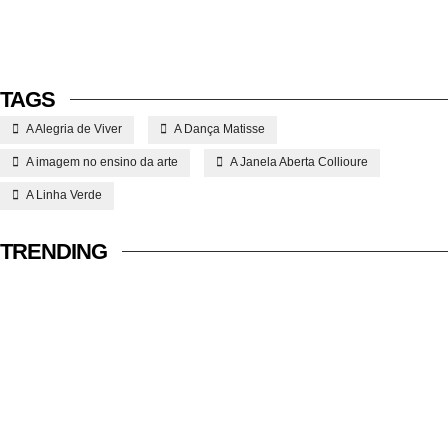
TAGS
A Alegria de Viver
A Dança Matisse
A imagem no ensino da arte
A Janela Aberta Collioure
A Linha Verde
TRENDING