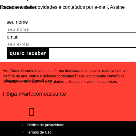
Receba nossas novidades e conteúdos por e-mail. Assine nossa newsletter.
seu nome
email
quero receber
Arte Como Assunto é uma plataforma dedicada à formação acessível em arte,
história da arte, crítica e práticas contemporâneas. Acompanhe conteúdos
artecomoassunto@gmail.com
sobre arte brasileira, cursos gratuitos, artistas e movimentos artísticos.
( Siga @artecomoassunto
tagram
Política de privacidade
Termos de Uso