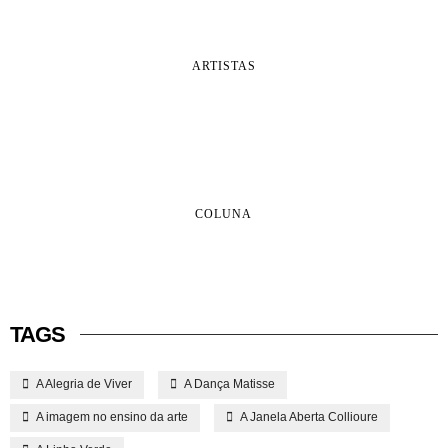
ARTISTAS
COLUNA
TAGS
A Alegria de Viver
A Dança Matisse
A imagem no ensino da arte
A Janela Aberta Collioure