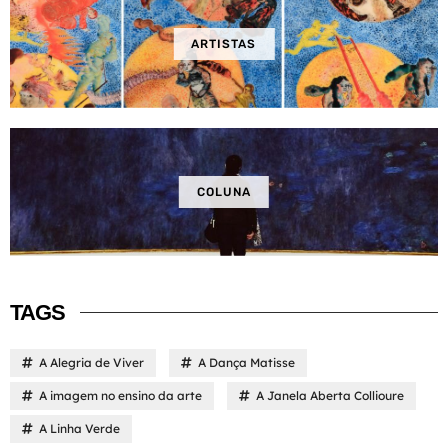
ARTISTAS
COLUNA
TAGS
A Alegria de Viver
A Dança Matisse
A imagem no ensino da arte
A Janela Aberta Collioure
A Linha Verde