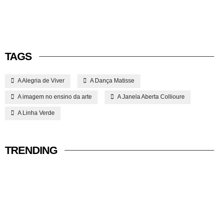
TAGS
A Alegria de Viver
A Dança Matisse
A imagem no ensino da arte
A Janela Aberta Collioure
A Linha Verde
TRENDING