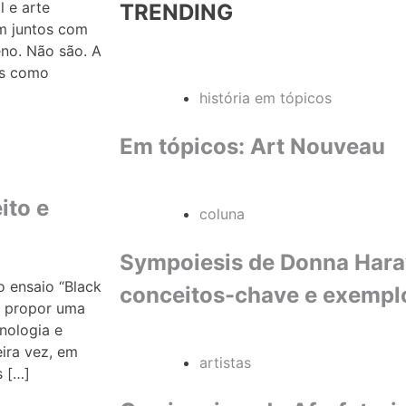
l e arte
TRENDING
em juntos com
no. Não são. A
as como
história em tópicos
Em tópicos: Art Nouveau
ito e
coluna
Sympoiesis de Donna Haraw
o ensaio “Black
conceitos-chave e exempl
ao propor uma
nologia e
ira vez, em
artistas
s […]