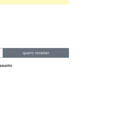
quero receber
ssunto