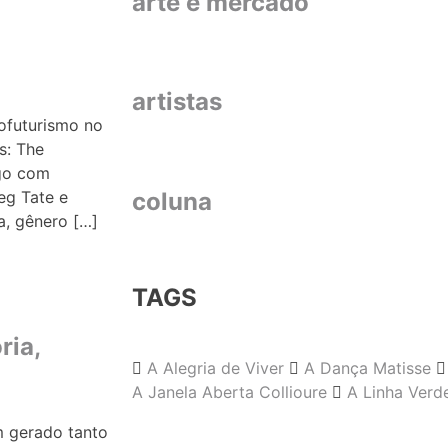
arte e mercado
artistas
rofuturismo no
s: The
ogo com
eg Tate e
coluna
ca, gênero […]
TAGS
ria,
A Alegria de Viver
A Dança Matisse
A Janela Aberta Collioure
A Linha Verd
 gerado tanto