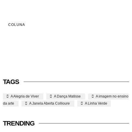
COLUNA
TAGS
A Alegria de Viver
A Dança Matisse
A imagem no ensino
da arte
A Janela Aberta Collioure
A Linha Verde
TRENDING