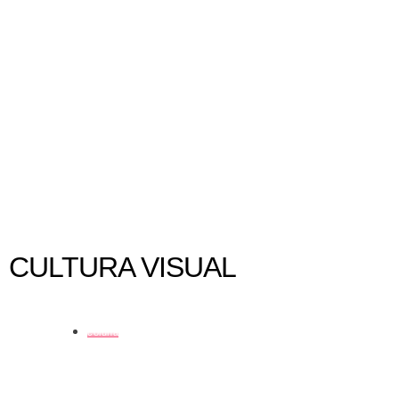
Ensinar arte é ensinar a pensar
CULTURA VISUAL
coluna