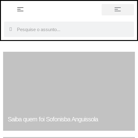
história em tópicos
Saiba quem foi Sofonisba Anguissola