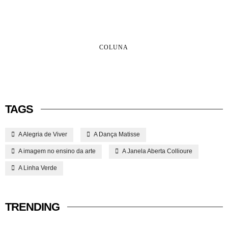
COLUNA
TAGS
A Alegria de Viver
A Dança Matisse
A imagem no ensino da arte
A Janela Aberta Collioure
A Linha Verde
TRENDING